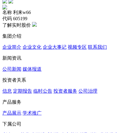
名称
利来w66
代码
605199
了解实时股价
集团介绍
企业简介
企业文化
企业⼤事记
视频专区
联系我们
新闻资讯
公司新闻
媒体报道
投资者关系
信息
定期报告
临时公告
投资者服务
公司治理
产品服务
产品展示
学术推广
下属公司