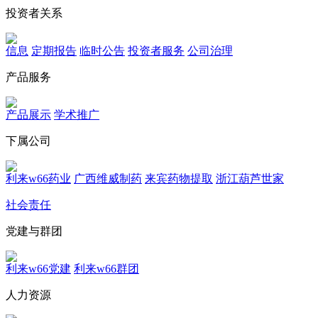
投资者关系
信息
定期报告
临时公告
投资者服务
公司治理
产品服务
产品展示
学术推广
下属公司
利来w66药业
广西维威制药
来宾药物提取
浙江葫芦世家
社会责任
党建与群团
利来w66党建
利来w66群团
人力资源