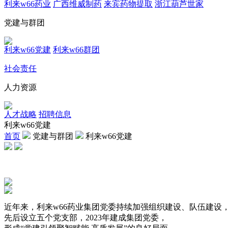
利来w66药业
广西维威制药
来宾药物提取
浙江葫芦世家
党建与群团
利来w66党建
利来w66群团
社会责任
人力资源
人才战略
招聘信息
利来w66党建
首页
党建与群团
利来w66党建
近年来，利来w66药业集团党委持续加强组织建设、队伍建设
先后设立五个党支部，2023年建成集团党委，